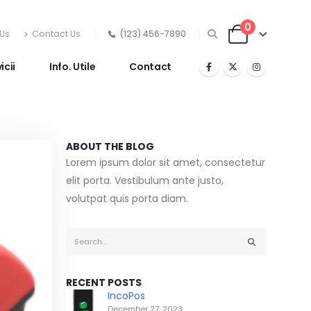
0
Us
Contact Us
(123) 456-7890
icii
Info. Utile
Contact
ABOUT THE BLOG
Lorem ipsum dolor sit amet, consectetur
elit porta. Vestibulum ante justo,
volutpat quis porta diam.
RECENT POSTS
IncoPos
December 27, 2023