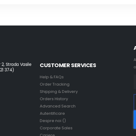
A
 2, Strada Vasile
CUSTOMER SERVICES
o
021 374)
Help & FAQs
Order Tracking
Shipping & Delivery
Orders History
Advanced Search
Autentificare
Despre noi ()
Corporate Sales
Cariere