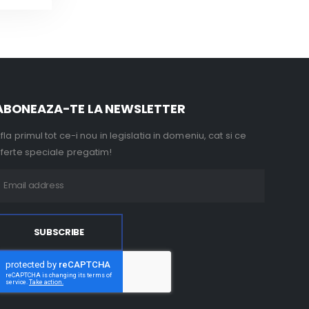
ABONEAZA-TE LA NEWSLETTER
fla primul tot ce-i nou in legislatia in domeniu, cat si ce
ferte speciale pregatim!