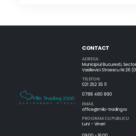
CONTACT
ADRESA:
Municipiul Bucuresti, Sector
Vasilievici Stroescu Nr.26 (
TELEFON:
021 252 35 11
0788 480 890
EMAIL
office@milo-trading.ro
PROGRAM CU PUBLICU
Luni - Vineri
09:00 - 16:00