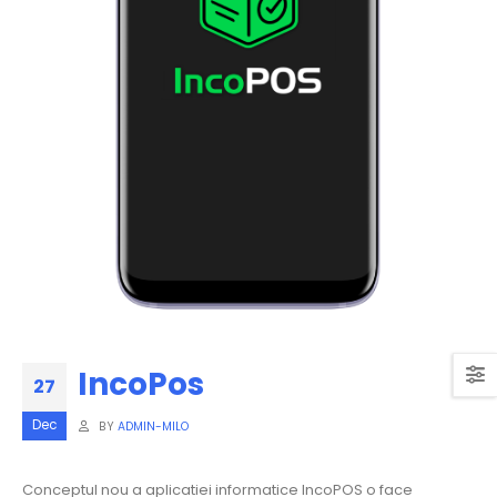
IncoPos
27
Dec
BY
ADMIN-MILO
Conceptul nou a aplicatiei informatice IncoPOS o face