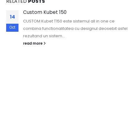
RELATED
POSTS
Custom Kubet 150
14
CUSTOM Kubet T150 este sistemul all in one ce
Oct
combina functionalitatea cu designul deosebit asfel
rezultand un sistem...
read more