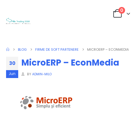
0
BLOG
FIRME DE SOFT PARTENERE
MICROERP – ECONMEDIA
MicroERP – EconMedia
30
Jun
BY
ADMIN-MILO