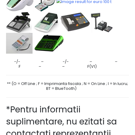
-/- – -/- – –
F – – F(V1)
** (O = Off Line ; F = Imprimanta fiscala ; N = On Line ; I = In lucru;
BT = BlueTooth)
*Pentru informatii
suplimentare, nu ezitati sa
contactati reprezentantii