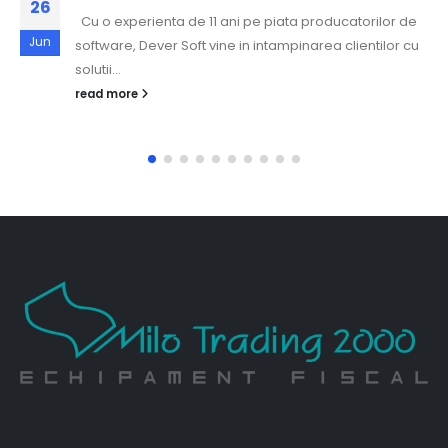
26
Cu o experienta de 11 ani pe piata producatorilor de
Jun
software, Dever Soft vine in intampinarea clientilor cu
solutii...
read more