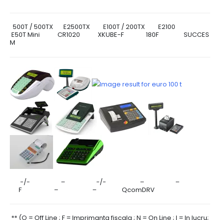
500T / 500TX E2500TX E100T / 200TX E2100
E50T Mini CR1020 XKUBE-F 180F SUCCES
M
-/- – -/- – –
F – – QcomDRV
** (O = Off Line ; F = Imprimanta fiscala ; N = On Line ; I = In lucru;