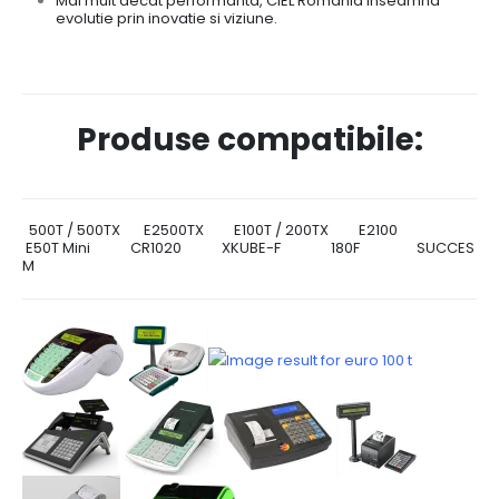
Mai mult decat performanta, CIEL Romania inseamna
evolutie prin inovatie si viziune.
Produse compatibile:
500T / 500TX E2500TX E100T / 200TX E2100
E50T Mini CR1020 XKUBE-F 180F SUCCES
M