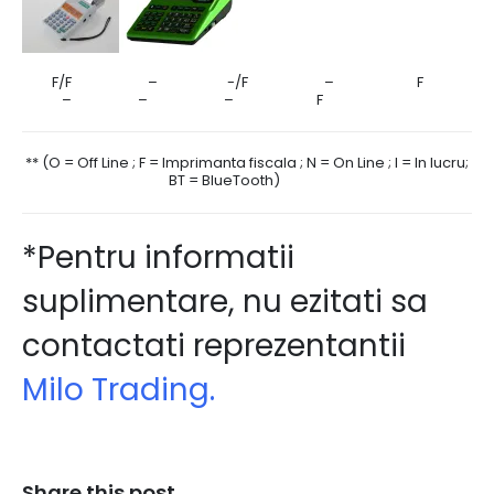
F/F – -/F – F
– – – F
** (O = Off Line ; F = Imprimanta fiscala ; N = On Line ; I = In lucru;
BT = BlueTooth)
*Pentru informatii
suplimentare, nu ezitati sa
contactati reprezentantii
Milo Trading.
Share this post