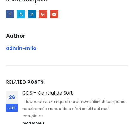
Author
admin-milo
RELATED
POSTS
CDS – Centrul de Soft
26
Ideea de baza in jurul careia s-a infiintat compania
Jun
noastra este aceea de a oferi solutii cat mai
complete...
read more