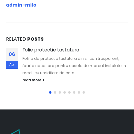
admin-milo
RELATED
POSTS
Folie protectie tastatura
06
Foliile de protectie tastatura din silicon trasparent,
Apr
foarte necesara pentru casele de marcat instalate in
medii cu umiditate ridicata...
read more